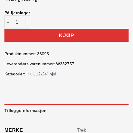
På fjernlager
Trek bakhjul 24" for frikrans antall
KJØP
Produktnummer:
36095
Leverandørs varenummer: W332757
Kategorier:
Hjul
,
12-24" hjul
Tilleggsinformasjon
MERKE
Trek