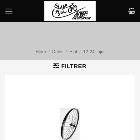
Skip
to
content
Hjem
/
Deler
/
Hjul
/
12-24" hjul
FILTRER