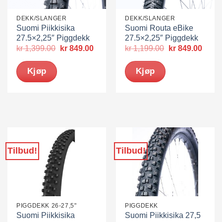
DEKK/SLANGER
DEKK/SLANGER
Suomi Piikkisika
Suomi Routa eBike
27.5×2,25″ Piggdekk
27.5×2,25″ Piggdekk
Opprinnelig
Nåværende
Opprinnelig
Nåvæ
kr
1,399.00
kr
849.00
kr
1,199.00
kr
849.00
pris
pris
pris
pris
var:
er:
var:
er:
Kjøp
Kjøp
kr 1,399.00.
kr 849.00.
kr 1,199.00.
kr 84
Tilbud!
Tilbud!
PIGGDEKK 26-27,5"
PIGGDEKK
Suomi Piikkisika
Suomi Piikkisika 27,5