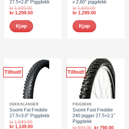
27.5×2,8″ Piggdekk
x 2,60″ piggdekk
kr
1,699.00
kr
1,699.00
Opprinnelig
Nåværende
Opprinnelig
Nåværende
kr
1,299.00
kr
1,299.00
pris
pris
pris
pris
var:
er:
var:
er:
Kjøp
Kjøp
kr 1,699.00.
kr 1,299.00.
kr 1,699.00.
kr 1,299.00.
Tilbud!
Tilbud!
DEKK/SLANGER
PIGGDEKK
Suomi Fat Freddie
Suomi Fast Freddie
27.5×3.0″ Piggdekk
240 pigger 27.5×2.1″
Piggdekk
kr
1,649.00
Opprinnelig
Nåværende
kr
1,149.00
Opprinnelig
Nåvær
kr
999.00
kr
790.00