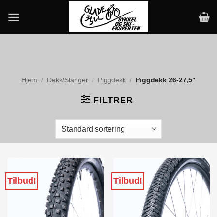
Skip
to
content
Hjem
/
Dekk/Slanger
/
Piggdekk
/
Piggdekk 26-27,5"
FILTRER
Tilbud!
Tilbud!