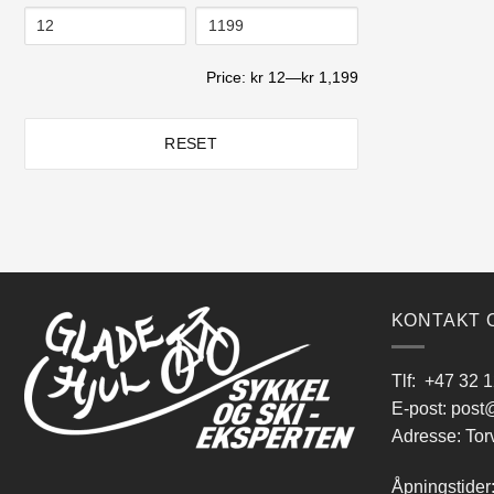
Price:
kr 12
—
kr 1,199
Cobra Blood - Gloss
(1)
RESET
Crimson - Gloss
(1)
Crystal White - Gloss
(1)
KONTAKT 
Dark Aquatic - Gloss
(1)
Tlf:
+47 32 1
E-post:
post@
Adresse: Tor
Deep Dark Blue - Gloss
(1)
Åpningstider