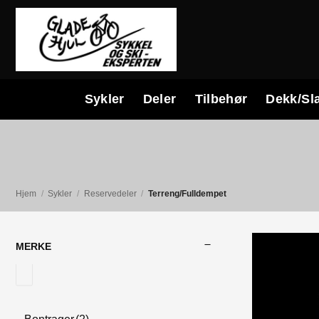
Skip
to
content
Sykler
Deler
Tilbehør
Dekk/Sl
Hjem
/
Sykler
/
Reservedeler
/
Terreng/Fulldempet
MERKE