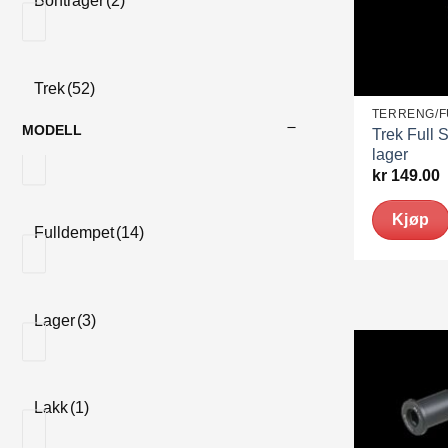
Bontrager
(2)
Trek
(52)
TERRENG/
MODELL
Trek Full
lager
kr
149.00
Kjøp
Fulldempet
(14)
Lager
(3)
Lakk
(1)