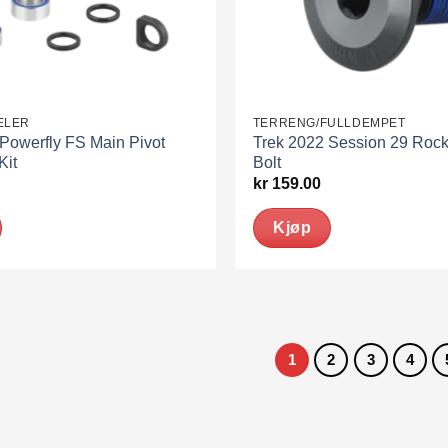
ELER
TERRENG/FULLDEMPET
Powerfly FS Main Pivot
Trek 2022 Session 29 Rock
Kit
Bolt
kr
159.00
Kjøp
1
2
3
4