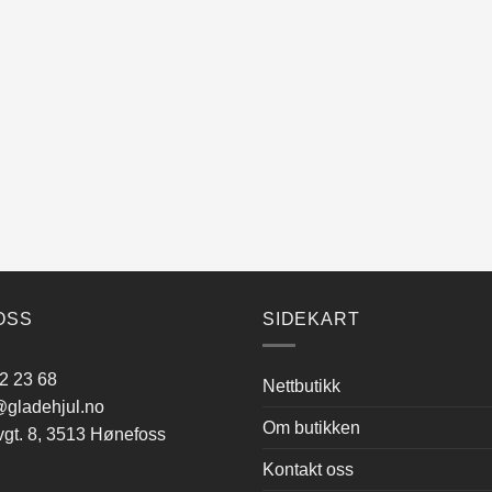
OSS
SIDEKART
2 23 68
Nettbutikk
gladehjul.no
Om butikken
vgt. 8, 3513 Hønefoss
Kontakt oss
: