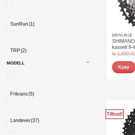
SunRun
(1)
DRIVLINJE
SHIMANO
kassett 9-
TRP
(2)
kr
1,899.0
MODELL
Kjøp
Frikrans
(5)
Tilbud!
Landevei
(37)