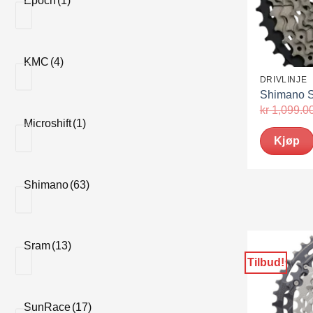
Epoch
(1)
KMC
(4)
DRIVLINJE
Shimano S
kr
1,099.0
Microshift
(1)
Kjøp
Shimano
(63)
Sram
(13)
Tilbud!
SunRace
(17)