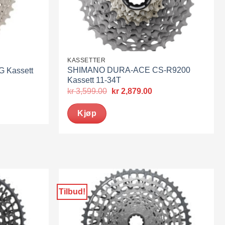
KASSETTER
SHIMANO DURA-ACE CS-R9200
G Kassett
Kassett 11-34T
værende
Opprinnelig
Nåværende
kr
3,599.00
kr
2,879.00
pris
pris
1,039.00.
var:
er:
Kjøp
kr 3,599.00.
kr 2,879.00.
Tilbud!