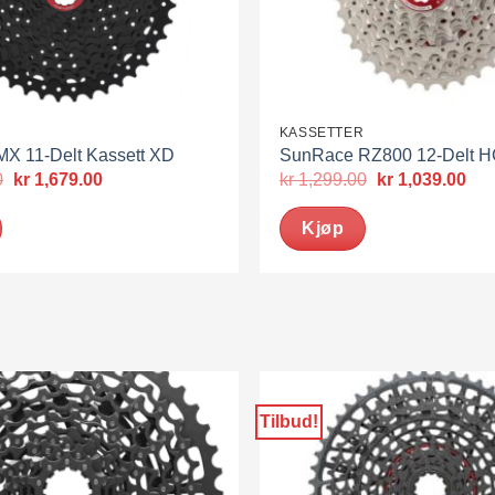
R
KASSETTER
X 11-Delt Kassett XD
SunRace RZ800 12-Delt H
Opprinnelig
Nåværende
Opprinnelig
Nå
0
kr
1,679.00
kr
1,299.00
kr
1,039.00
pris
pris
pris
pris
var:
er:
var:
er:
Kjøp
kr 2,099.00.
kr 1,679.00.
kr 1,299.00.
kr 
Tilbud!