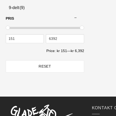
9-delt
(9)
13-32T
(1)
PRIS
14-28
(1)
Price:
kr 151
—
kr 6,392
9-45T
(1)
RESET
KONTAKT 