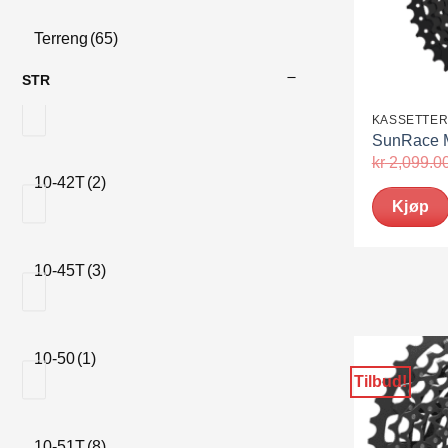
Terreng
(65)
STR
KASSETTE
SunRace M
kr
2,099.0
10-42T
(2)
Kjøp
10-45T
(3)
10-50
(1)
Tilbud!
10-51T
(8)