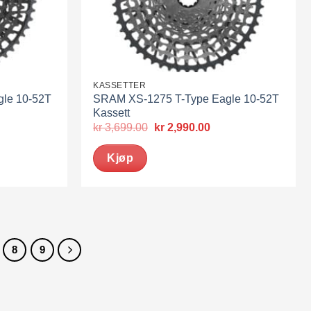
KASSETTER
le 10-52T
SRAM XS-1275 T-Type Eagle 10-52T
Kassett
værende
Opprinnelig
Nåværende
kr
3,699.00
kr
2,990.00
pris
pris
var:
er:
Kjøp
4,490.00.
kr 3,699.00.
kr 2,990.00.
8
9