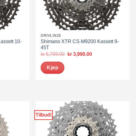
DRIVLINJE
ssett 10-
Shimano XTR CS-M9200 Kassett 9-
45T
værende
Opprinnelig
Nåværende
kr
5,799.00
kr
3,990.00
pris
pris
var:
er:
Kjøp
3,990.00.
kr 5,799.00.
kr 3,990.00.
Tilbud!