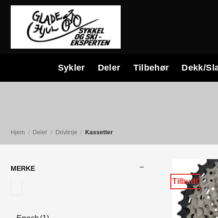
Skip
to
content
Sykler
Deler
Tilbehør
Dekk/Sl
Hjem
/
Deler
/
Drivlinje
/
Kassetter
MERKE
Tilbud!