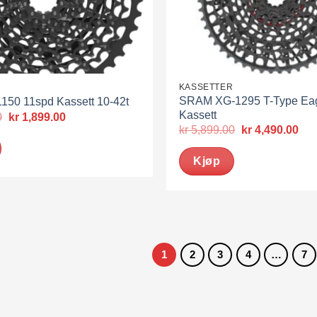
R
KASSETTER
SRAM XG-1295 T-Type Eag
150 11spd Kassett 10-42t
Kassett
Opprinnelig
Nåværende
0
kr
1,899.00
pris
pris
Opprinnelig
Nå
kr
5,899.00
kr
4,490.00
var:
er:
pris
pris
kr 2,099.00.
kr 1,899.00.
var:
er:
Kjøp
kr 5,899.00.
kr 
1
2
3
4
…
7