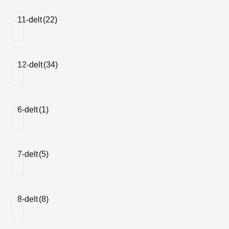
11-delt
(22)
11-50
(1)
12-delt
(34)
11-51
(2)
6-delt
(1)
12-25
(2)
7-delt
(5)
12-32
(2)
8-delt
(8)
12-36
(1)