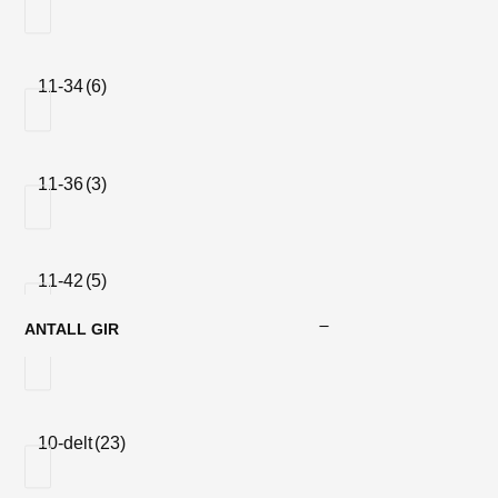
11-34
(6)
11-36
(3)
11-42
(5)
ANTALL GIR
11-43
(1)
10-delt
(23)
11-46
(3)