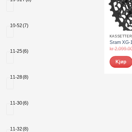
10-52
(7)
KASSETTE
Sram XG-1
kr
2,099.0
11-25
(6)
Kjøp
11-28
(8)
11-30
(6)
11-32
(8)