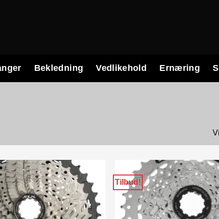
anger
Bekledning
Vedlikehold
Ernæring
S
V
Tilbud!