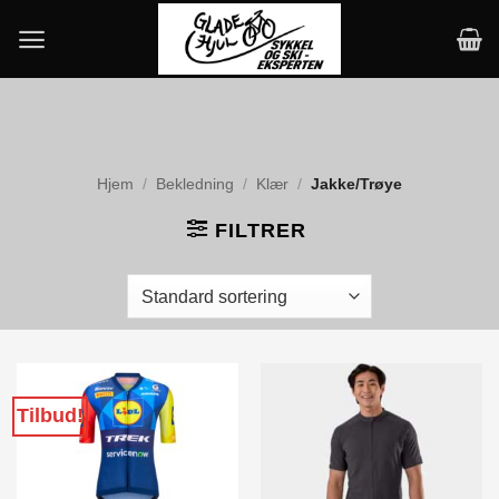
Skip
to
content
Hjem
/
Bekledning
/
Klær
/
Jakke/Trøye
FILTRER
Tilbud!