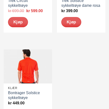
Trek Circuit
Trek Solstice
sykkeltrøye
sykkeltrøye dame rosa
Opprinnelig
Nåværende
kr
699.00
kr
599.00
kr
399.00
pris
pris
var:
er:
Kjøp
Kjøp
kr 699.00.
kr 599.00.
Dette
Dette
produktet
produktet
har
har
flere
flere
varianter.
varianter.
Alternativene
Alternativene
kan
kan
velges
velges
på
på
produktsiden
produktsiden
KLÆR
Bontrager Solstice
sykkeltrøye
kr
449.00