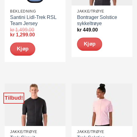
BEKLEDNING
JAKKE/TRØYE
Santini Lidl-Trek RSL
Bontrager Solstice
Team Jersey
sykkeltrøye
kr
1,499.00
kr
449.00
Opprinnelig
Nåværende
kr
1,299.00
pris
pris
Kjøp
var:
er:
Kjøp
kr 1,499.00.
kr 1,299.00.
Dette
Dette
produktet
produktet
har
har
flere
flere
varianter.
varianter.
Alternativene
Alternativene
Tilbud!
kan
kan
velges
velges
på
på
produktsiden
produktsiden
JAKKE/TRØYE
JAKKE/TRØYE