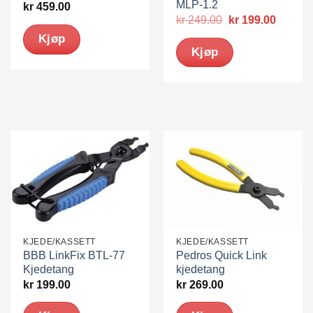
MLP-1.2
kr
459.00
Opprinnelig
Nåvær
kr
249.00
kr
199.00
pris
pris
Kjøp
var:
er:
Kjøp
kr 249.00.
kr 199.
KJEDE/KASSETT
KJEDE/KASSETT
BBB LinkFix BTL-77
Pedros Quick Link
Kjedetang
kjedetang
kr
199.00
kr
269.00