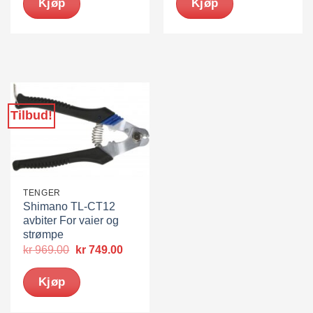
Kjøp
Kjøp
Tilbud!
TENGER
Shimano TL-CT12
avbiter For vaier og
strømpe
Opprinnelig
Nåværende
kr
969.00
kr
749.00
pris
pris
var:
er:
Kjøp
kr 969.00.
kr 749.00.