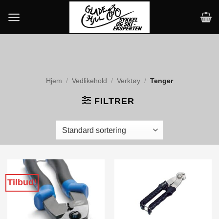
Skip
to
content
Hjem
/
Vedlikehold
/
Verktøy
/
Tenger
FILTRER
Tilbud!