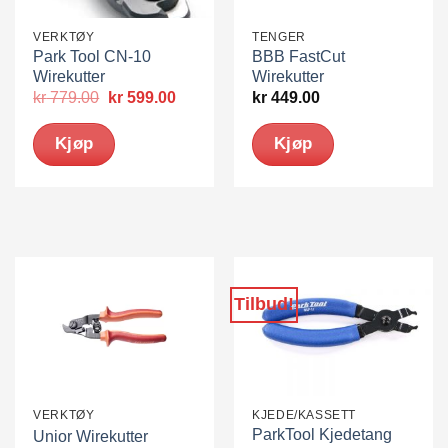
VERKTØY
TENGER
Park Tool CN-10
BBB FastCut
Wirekutter
Wirekutter
Opprinnelig
Nåværende
kr
779.00
kr
599.00
kr
449.00
pris
pris
var:
er:
Kjøp
Kjøp
kr 779.00.
kr 599.00.
Tilbud!
VERKTØY
KJEDE/KASSETT
ParkTool Kjedetang
Unior Wirekutter