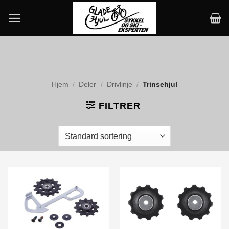
Skip
to
content
Hjem
/
Deler
/
Drivlinje
/
Trinsehjul
FILTRER