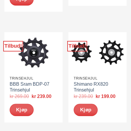
Tilbud!
Tilbud!
TRINSEHJUL
TRINSEHJUL
BBB Sram BDP-07
Shimano RX820
Trinsehjul
Trinsehjul
Opprinnelig
Nåværende
Opprinnelig
Nåvær
kr
269.00
kr
239.00
kr
239.00
kr
199.00
pris
pris
pris
pris
var:
er:
var:
er:
Kjøp
Kjøp
kr 269.00.
kr 239.00.
kr 239.00.
kr 199.