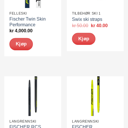
FELLESKI
TILBEHØR SKI 1
Fischer Twin Skin
Swix ski straps
Performance
Opprinnelig
Nåværen
kr
50.00
kr
40.00
pris
pris
kr
4,000.00
var:
er:
Kjøp
kr 50.00.
kr 40.00.
Kjøp
LANGRENNSKI
LANGRENNSKI
FISCHER RCS
FISCHER