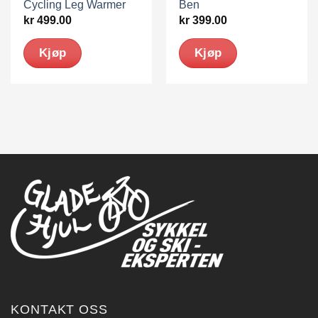
Cycling Leg Warmer
Ben
kr
499.00
kr
399.00
Kjøp
Kjøp
Dette
Dette
produktet
produktet
har
har
flere
flere
varianter.
varianter.
Alternativene
Alternativene
kan
kan
velges
velges
på
på
produktsiden
produktsiden
KONTAKT OSS