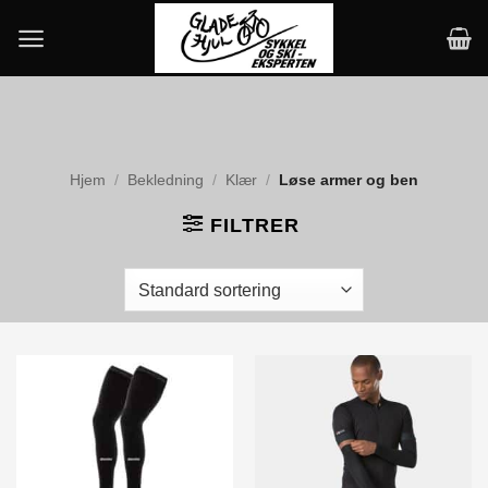
Skip
to
content
Hjem
/
Bekledning
/
Klær
/
Løse armer og ben
FILTRER