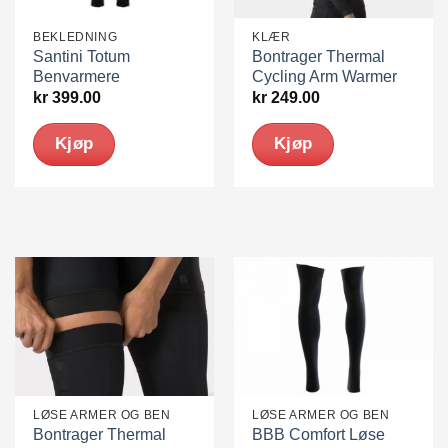
BEKLEDNING
KLÆR
Santini Totum
Bontrager Thermal
Benvarmere
Cycling Arm Warmer
kr
399.00
kr
249.00
Kjøp
Kjøp
Dette
Dette
produktet
produktet
har
har
flere
flere
varianter.
varianter.
Alternativene
Alternativene
kan
kan
velges
velges
på
på
produktsiden
produktsiden
LØSE ARMER OG BEN
LØSE ARMER OG BEN
Bontrager Thermal
BBB Comfort Løse