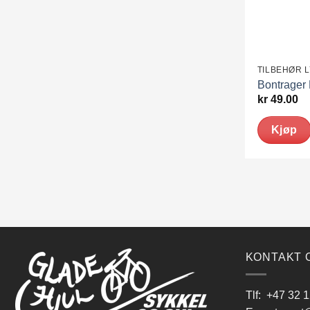
TILBEHØR 
Bontrager 
kr
49.00
Kjøp
KONTAKT 
Tlf:
+47 32 1