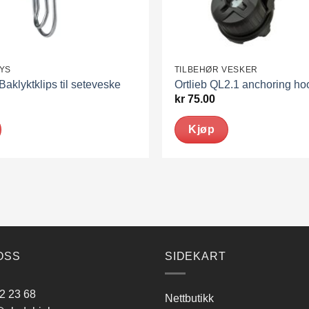
LYS
TILBEHØR VESKER
Baklyktklips til seteveske
Ortlieb QL2.1 anchoring ho
kr
75.00
Kjøp
OSS
SIDEKART
2 23 68
Nettbutikk