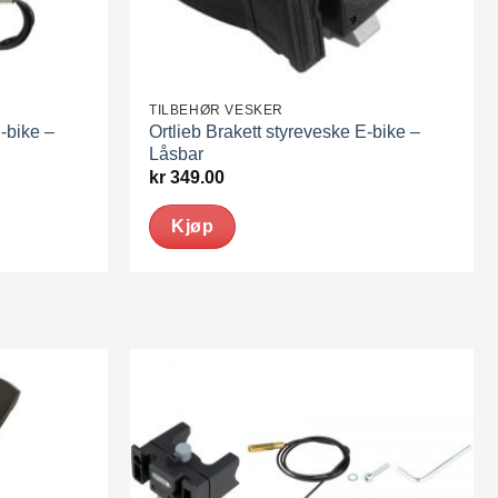
TILBEHØR VESKER
E-bike –
Ortlieb Brakett styreveske E-bike –
Låsbar
kr
349.00
Kjøp