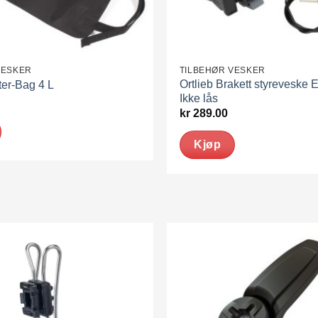
VESKER
TILBEHØR VESKER
Ortlieb Brakett styreveske 
ter-Bag 4 L
Ikke lås
kr
289.00
Kjøp