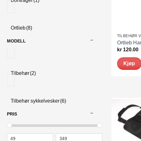
Bontrager
(1)
Ortlieb
(8)
TILBEHØR 
MODELL
Ortlieb Ha
kr
120.00
Kjøp
Tilbehør
(2)
Tilbehør sykkelvesker
(6)
PRIS