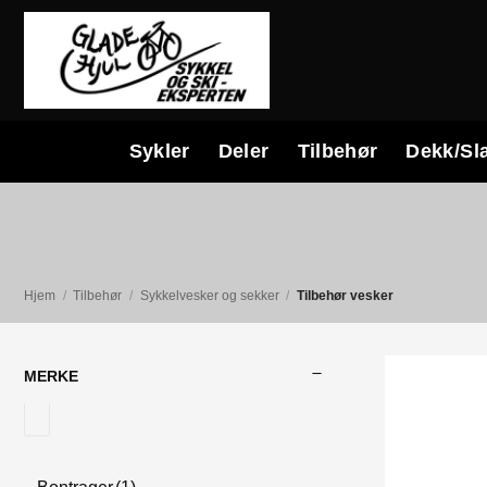
Skip
to
content
Sykler
Deler
Tilbehør
Dekk/Sl
Hjem
/
Tilbehør
/
Sykkelvesker og sekker
/
Tilbehør vesker
MERKE