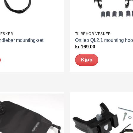
VESKER
TILBEHØR VESKER
ndlebar mounting-set
Ortlieb QL2.1 mounting h
kr
169.00
Kjøp