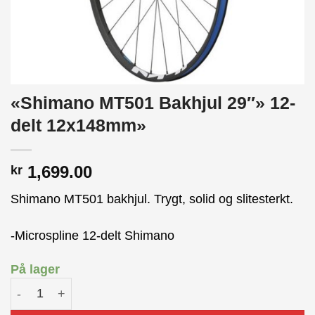
«Shimano MT501 Bakhjul 29″» 12-
delt 12x148mm»
1,699.00
kr
Shimano MT501 bakhjul. Trygt, solid og slitesterkt.
-Microspline 12-delt Shimano
På lager
"Shimano MT501 Bakhjul 29"" 12-delt 12x148mm" antall