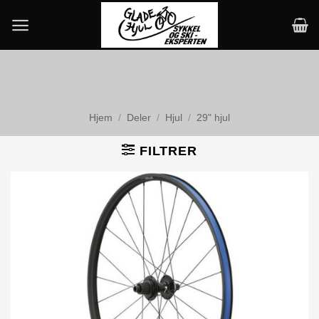
Skip
to
content
Hjem
/
Deler
/
Hjul
/
29" hjul
FILTRER