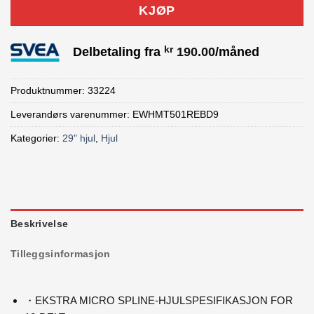
KJØP
kr
Delbetaling fra
190.00
/måned
Produktnummer:
33224
Leverandørs varenummer: EWHMT501REBD9
Kategorier:
29" hjul
,
Hjul
Beskrivelse
Tilleggsinformasjon
・EKSTRA MICRO SPLINE-HJULSPESIFIKASJON FOR