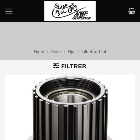
Skip
to
content
Hjem
/
Deler
/
Hjul
/
Tilbehør hjul
FILTRER