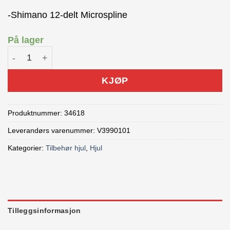
-Shimano 12-delt Microspline
På lager
Mavic Boss ID360 Micro Spline MTB antall
KJØP
Produktnummer:
34618
Leverandørs varenummer: V3990101
Kategorier:
Tilbehør hjul
,
Hjul
Tilleggsinformasjon