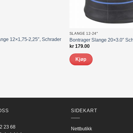
SLANGE 12-24"
ange 12×1,75-2,25″, Schrader
Bontrager Slange 20×3.0″ Schr
kr
179.00
Kjøp
OSS
SIDEKART
2 23 68
Nettbutikk