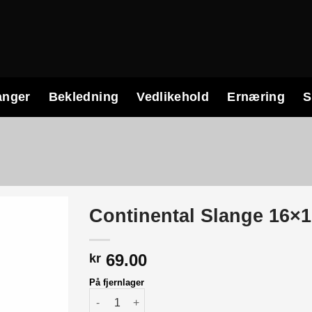
anger
Bekledning
Vedlikehold
Ernæring
S
Continental Slange 16×1,
69.00
kr
På fjernlager
Continental Slange 16x1,75, ventil schrader an