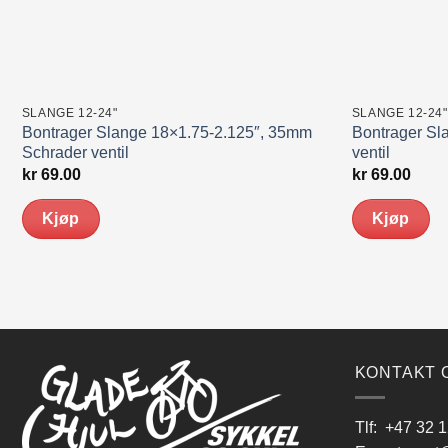
SLANGE 12-24"
SLANGE 12-24"
Bontrager Slange 18×1.75-2.125″, 35mm
Bontrager Sl
Schrader ventil
ventil
kr
69.00
kr
69.00
Kjøp
Kjøp
KONTAKT 
Tlf:
+47 32 1