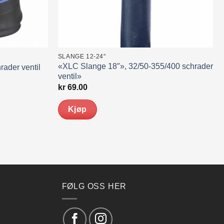
SLANGE 12-24"
«XLC Slange 18″», 32/50-355/400 schrader
ader ventil
ventil»
kr
69.00
Kjøp
FØLG OSS HER