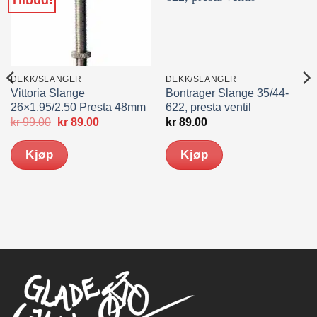
Tilbud!
DEKK/SLANGER
DEKK/SLANGER
Vittoria Slange
Bontrager Slange 35/44-
26×1.95/2.50 Presta 48mm
622, presta ventil
Opprinnelig
Nåværende
kr
99.00
kr
89.00
kr
89.00
pris
pris
var:
er:
Kjøp
Kjøp
kr 99.00.
kr 89.00.