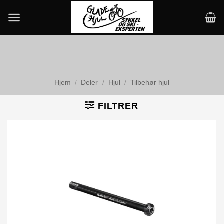
Skip
to
content
Hjem
/
Deler
/
Hjul
/
Tilbehør hjul
FILTRER