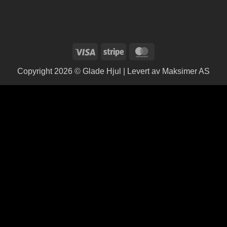
Visa
Stripe
MasterCard
Copyright 2026 © Glade Hjul | Levert av
Maksimer AS