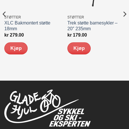
STØTTER
STØTTER
XLC Bakmontert støtte
Trek støtte barnesykler –
18mm
20″ 235mm
nde
kr
279.00
kr
179.00
0.
Kjøp
Kjøp