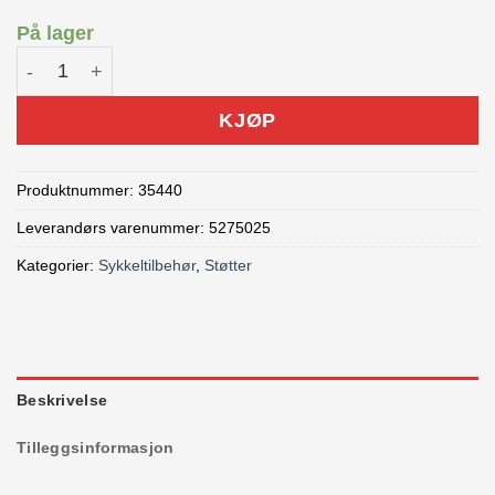
På lager
Bontrager støtte bakmontert junior antall
KJØP
Produktnummer:
35440
Leverandørs varenummer: 5275025
Kategorier:
Sykkeltilbehør
,
Støtter
Beskrivelse
Tilleggsinformasjon