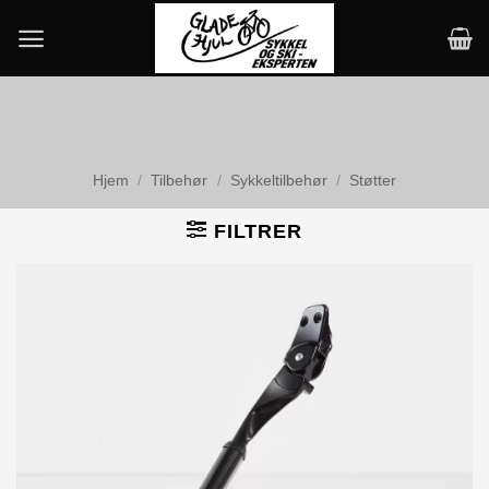
Skip
to
content
Hjem
/
Tilbehør
/
Sykkeltilbehør
/
Støtter
FILTRER