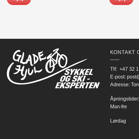
KONTAKT 
Tlf:
+47 32 1
E-post:
post@
Adresse: Tor
Åpningstider
Man-fre 9
Lørdag 10