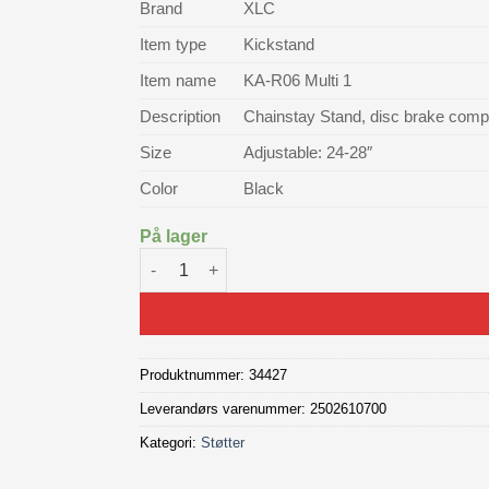
Brand
XLC
Item type
Kickstand
Item name
KA-R06 Multi 1
Description
Chainstay Stand, disc brake compat
Size
Adjustable: 24-28″
Color
Black
På lager
XLC Bakmontert støtte justerbar antall
Produktnummer:
34427
Leverandørs varenummer: 2502610700
Kategori:
Støtter