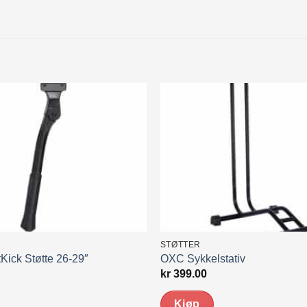
STØTTER
ick Støtte 26-29″
OXC Sykkelstativ
kr
399.00
Kjøp