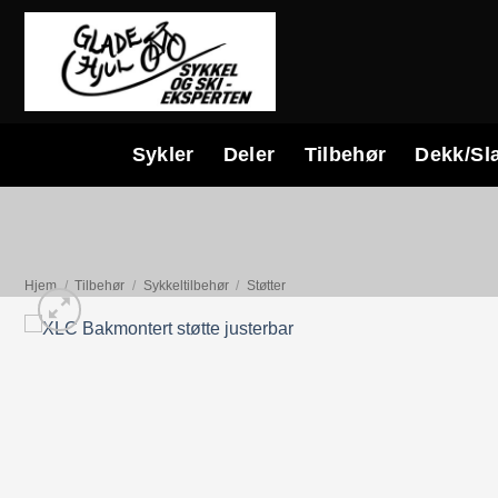
Skip
to
content
Sykler
Deler
Tilbehør
Dekk/Sl
Hjem
/
Tilbehør
/
Sykkeltilbehør
/
Støtter