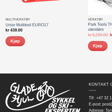
MULTIVERKTØY
VERKTØY
Park Tools T
Unior Multitool EURO17
utendørs
kr
439.00
O
kr
6,299.00
k
p
Kjøp
v
Kjøp
k
KONTAKT 
Tlf:
+47 32 1
E-post:
post@
Adresse: Tor