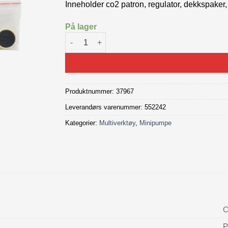
Inneholder co2 patron, regulator, dekkspaker,
På lager
Bontrager Pro Flat Pack antall
Produktnummer:
37967
Leverandørs varenummer: 552242
Kategorier:
Multiverktøy
,
Minipumpe
C
P