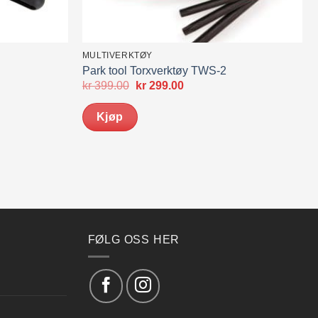
MULTIVERKTØY
Park tool Torxverktøy TWS-2
de
Opprinnelig
Nåværende
kr
399.00
kr
299.00
pris
pris
var:
er:
Kjøp
kr 399.00.
kr 299.00.
FØLG OSS HER