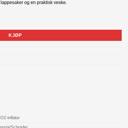
 lappesaker og en praktisk veske.
KJØP
O2-inflator
resta/Schrader