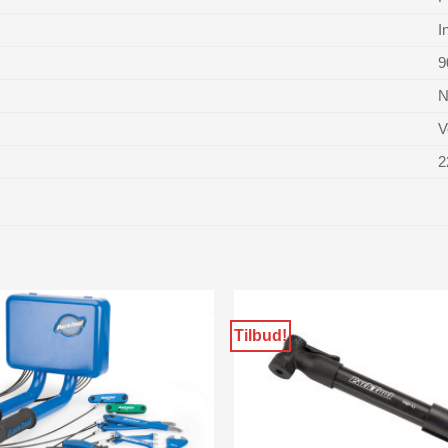
I
9
N
V
2
Tilbud!