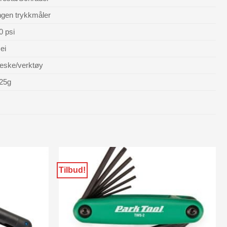
ngen trykkmåler
0 psi
ei
eske/verktøy
25g
Tilbud!