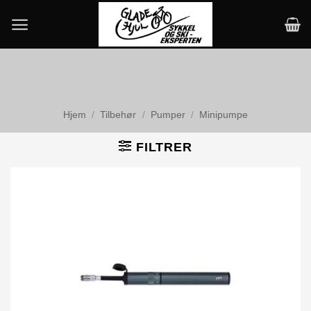
Skip
to
content
Hjem
/
Tilbehør
/
Pumper
/
Minipumpe
FILTRER