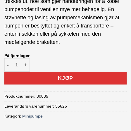
trekkes ut, noe som gjør håndteringen for å koble
pumpehodet til ventilen mye mer behagelig. En
støvhette og låsing av pumpemekanismen gjør at
pumpen er beskyttet og enkelt å transportere –
enten i sekken eller på sykkelen med den
medfølgende braketten.
På fjernlager
BBB Samurai BMP-50 Minipumpe antall
KJØP
Produktnummer:
30835
Leverandørs varenummer: 55626
Kategori:
Minipumpe