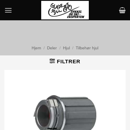
Skip
to
content
Hjem
/
Deler
/
Hjul
/
Tilbehør hjul
FILTRER