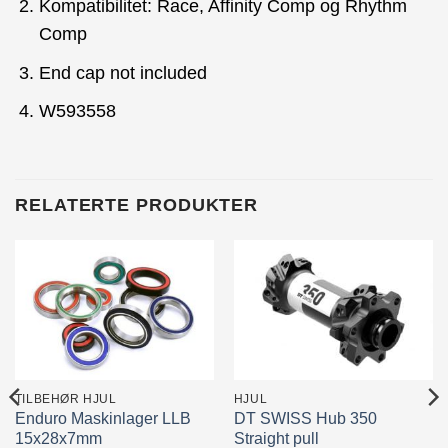
Kompatibilitet: Race, Affinity Comp og Rhythm
Comp
End cap not included
W593558
RELATERTE PRODUKTER
TILBEHØR HJUL
HJUL
Enduro Maskinlager LLB
DT SWISS Hub 350
15x28x7mm
Straight pull