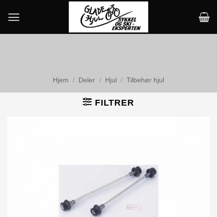
Skip
to
content
Hjem
/
Deler
/
Hjul
/
Tilbehør hjul
FILTRER