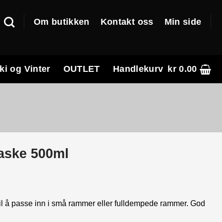
Om butikken
Kontakt oss
Min side
ki og Vinter
OUTLET
Handlekurv
kr
0.00
laske 500ml
 til å passe inn i små rammer eller fulldempede rammer. God