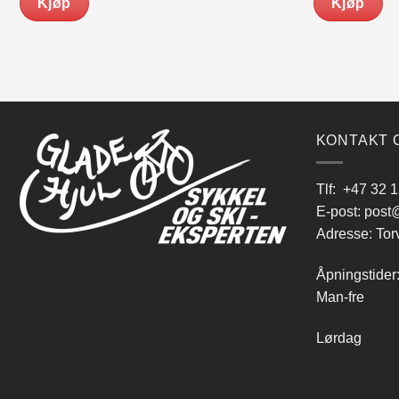
Kjøp
Kjøp
kr 1,199.00.
kr 999.00.
KONTAKT 
Tlf:
+47 32 1
E-post:
post@
Adresse: Tor
Åpningstider
Man-fre 9
Lørdag 10