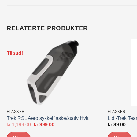
RELATERTE PRODUKTER
Tilbud!
FLASKER
FLASKER
Trek RSL Aero sykkelflaske/stativ Hvit
Lidl-Trek Tea
Opprinnelig
Nåværende
kr
1,199.00
kr
999.00
kr
89.00
pris
pris
var:
er: