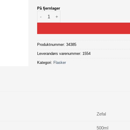
På fjernlager
Zefal Sense Pro sykkelflaske 500ml antall
Produktnummer:
34385
Leverandørs varenummer: 1554
Kategori:
Flasker
Zefal
500ml