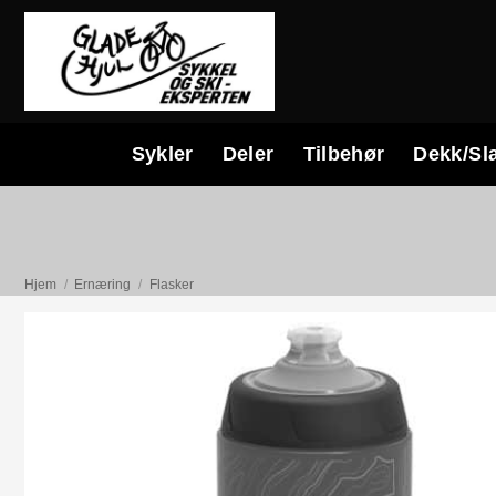
Skip
to
content
Sykler
Deler
Tilbehør
Dekk/Sl
Hjem
/
Ernæring
/
Flasker