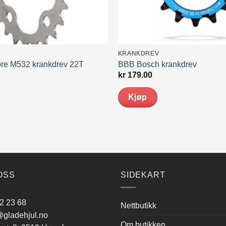
KRANKDREV
re M532 krankdrev 22T
BBB Bosch krankdrev
kr
179.00
Kjøp
Dette
produktet
har
flere
varianter.
Alternativene
OSS
SIDEKART
kan
velges
2 23 68
Nettbutikk
på
gladehjul.no
produktsiden
Om butikken