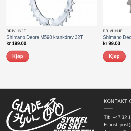
DRIVLINJE
DRIVLINJE
Shimano Deore M590 krankdrev 32T
Shimano Deo
kr
199.00
kr
99.00
Kjøp
Kjøp
KONTAKT 
Tlf:
+47 32 1
E-post:
post@