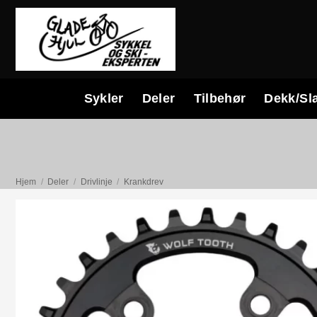
Skip
to
content
Sykler
Deler
Tilbehør
Dekk/Sl
Hjem
/
Deler
/
Drivlinje
/
Krankdrev