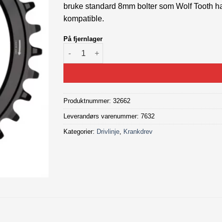
bruke standard 8mm bolter som Wolf Tooth har
kompatible.
På fjernlager
WOLF TOOTH 76MM BCD krankdrev 32T antal
Produktnummer:
32662
Leverandørs varenummer: 7632
Kategorier:
Drivlinje
,
Krankdrev