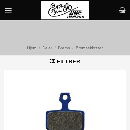
Skip
to
content
Hjem
/
Deler
/
Brems
/
Bremseklosser
FILTRER