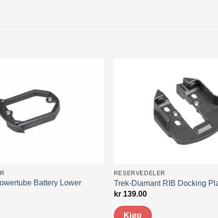
ER
RESERVEDELER
owertube Battery Lower
Trek-Diamant RIB Docking Pl
kr
139.00
Kjøp