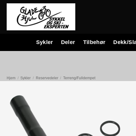
Skip
to
content
Sykler
Deler
Tilbehør
Dekk/Sl
Hjem
/
Sykler
/
Reservedeler
/
Terreng/Fulldempet