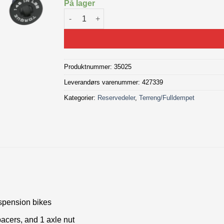
På lager
Trek Top Fuel 26 Main Pivot & Rocker Hardware
Produktnummer:
35025
Leverandørs varenummer: 427339
Kategorier:
Reservedeler
,
Terreng/Fulldempet
uspension bikes
pacers, and 1 axle nut