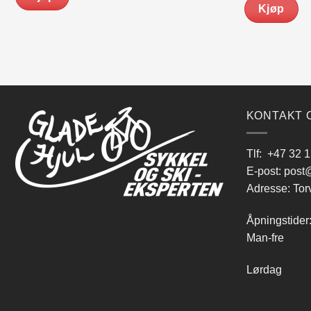
Kjøp
KONTAKT 
Tlf:
+47 32 1
E-post:
post@
Adresse: Tor
Åpningstider
Man-fre 9
Lørdag 10