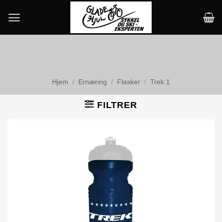
Skip
to
content
Hjem
/
Ernæring
/
Flasker
/
Trek 1
FILTRER