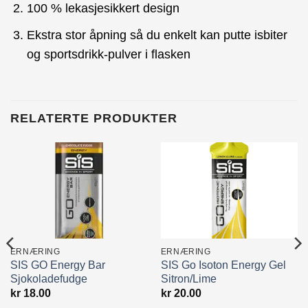
100 % lekasjesikkert design
Ekstra stor åpning så du enkelt kan putte isbiter
og sportsdrikk-pulver i flasken
RELATERTE PRODUKTER
ERNÆRING
ERNÆRING
SIS GO Energy Bar
SIS Go Isoton Energy Gel
Sjokoladefudge
Sitron/Lime
nde
kr
18.00
kr
20.00