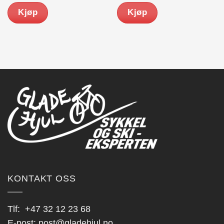
Kjøp
Kjøp
0.
KONTAKT OSS
Tlf:
+47 32 12 23 68
E-post:
post@gladehjul.no