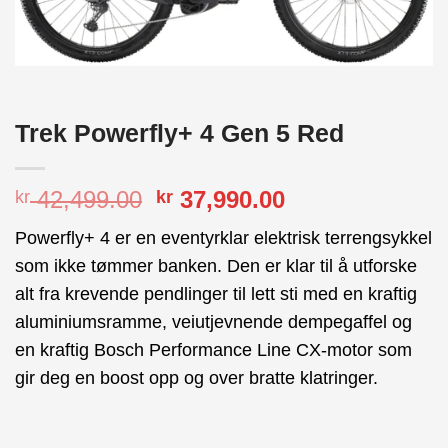
Trek Powerfly+ 4 Gen 5 Red
Opprinnelig
Nåværende
42,499.00
37,990.00
kr
kr
pris
pris
Powerfly+ 4 er en eventyrklar elektrisk terrengsykkel
var:
er:
som ikke tømmer banken. Den er klar til å utforske
kr 42,499.00.
kr 37,990.00.
alt fra krevende pendlinger til lett sti med en kraftig
aluminiumsramme, veiutjevnende dempegaffel og
en kraftig Bosch Performance Line CX-motor som
gir deg en boost opp og over bratte klatringer.