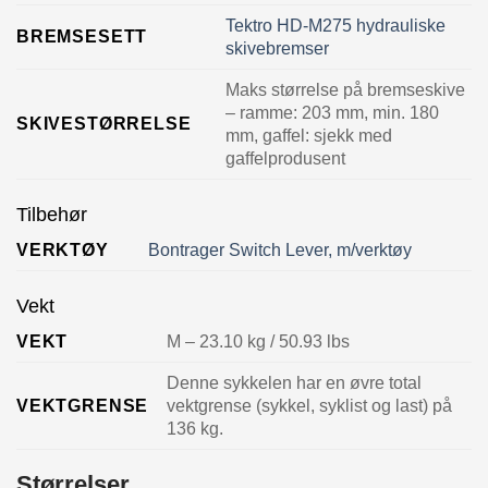
Tektro HD-M275 hydrauliske
BREMSESETT
skivebremser
Maks størrelse på bremseskive
– ramme: 203 mm, min. 180
SKIVESTØRRELSE
mm, gaffel: sjekk med
gaffelprodusent
Tilbehør
VERKTØY
Bontrager Switch Lever, m/verktøy
Vekt
VEKT
M – 23.10 kg / 50.93 lbs
Denne sykkelen har en øvre total
VEKTGRENSE
vektgrense (sykkel, syklist og last) på
136 kg.
Størrelser