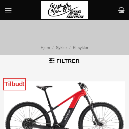
Skip
to
content
Hjem
/
Sykler
/
El-sykler
FILTRER
Tilbud!