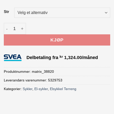
Str
Trek Powerfly+ 4 Gen 5 Red antall
KJØP
kr
Delbetaling fra
1,324.00
/måned
Produktnummer:
matrix_38820
Leverandørs varenummer: 5329753
Kategorier:
Sykler
,
El-sykler
,
Elsykkel Terreng