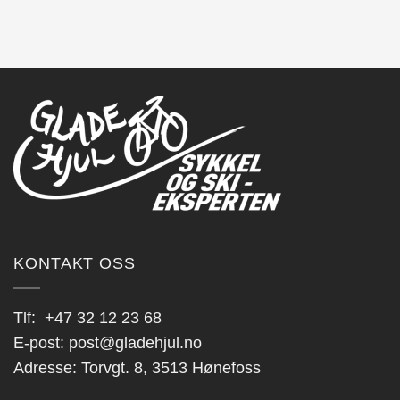
produktet
har
flere
varianter.
Alternativene
kan
velges
på
produktsiden
KONTAKT OSS
Tlf:
+47 32 12 23 68
E-post:
post@gladehjul.no
Adresse: Torvgt. 8, 3513 Hønefoss