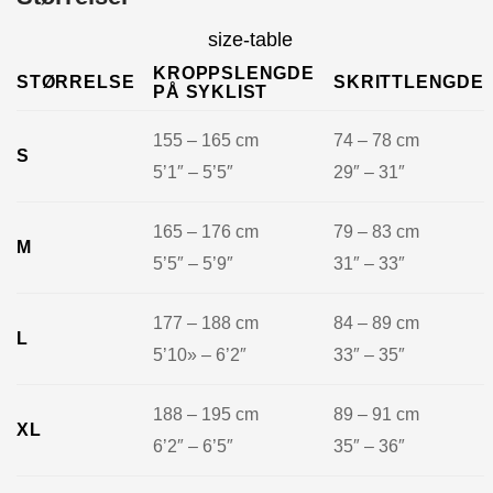
size-table
KROPPSLENGDE
STØRRELSE
SKRITTLENGDE
PÅ SYKLIST
155 – 165 cm
74 – 78 cm
S
5’1″ – 5’5″
29″ – 31″
165 – 176 cm
79 – 83 cm
M
5’5″ – 5’9″
31″ – 33″
177 – 188 cm
84 – 89 cm
L
5’10» – 6’2″
33″ – 35″
188 – 195 cm
89 – 91 cm
XL
6’2″ – 6’5″
35″ – 36″