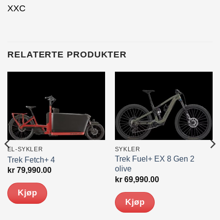
XXC
RELATERTE PRODUKTER
EL-SYKLER
SYKLER
Trek Fuel+ EX 8 Gen 2
Trek Fetch+ 4
olive
kr
79,990.00
åværende
kr
69,990.00
is
Kjøp
Kjøp
 56,691.00.
Dette