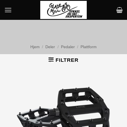
Skip
to
content
Hjem
/
Deler
/
Pedaler
/
Plattform
FILTRER