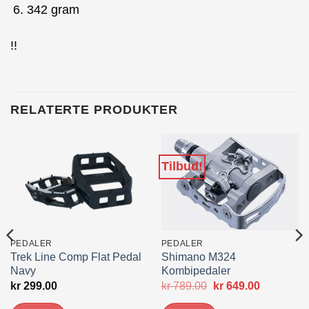
342 gram
!!
RELATERTE PRODUKTER
Tilbud!
PEDALER
PEDALER
Trek Line Comp Flat Pedal
Shimano M324
Navy
Kombipedaler
ende
Opprinnelig
Nåværen
kr
299.00
kr
789.00
kr
649.00
pris
pris
00.
var:
er: