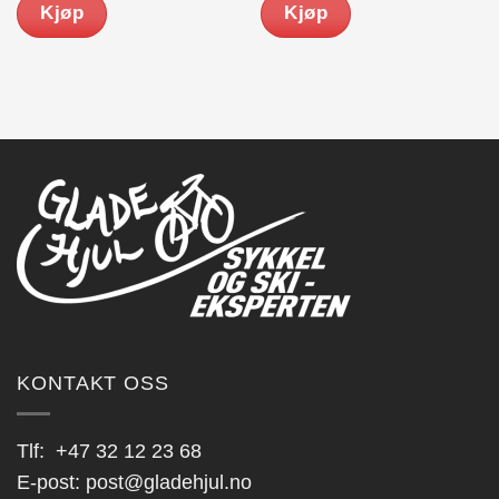
Kjøp
Kjøp
kr 789.00.
kr 649.00.
KONTAKT OSS
Tlf:
+47 32 12 23 68
E-post:
post@gladehjul.no