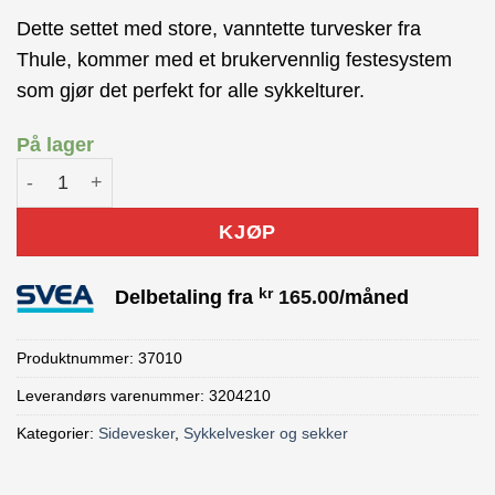
pris
pris
Dette settet med store, vanntette turvesker fra
var:
er:
Thule, kommer med et brukervennlig festesystem
kr 1,599.00.
kr 1,399.00.
som gjør det perfekt for alle sykkelturer.
På lager
Thule Shield Sykkelveske 2x25L Blå antall
KJØP
kr
Delbetaling fra
165.00
/måned
Produktnummer:
37010
Leverandørs varenummer: 3204210
Kategorier:
Sidevesker
,
Sykkelvesker og sekker