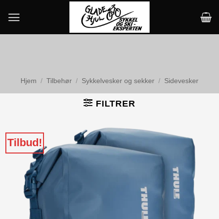
Skip
to
content
Hjem
/
Tilbehør
/
Sykkelvesker og sekker
/
Sidevesker
FILTRER
Tilbud!