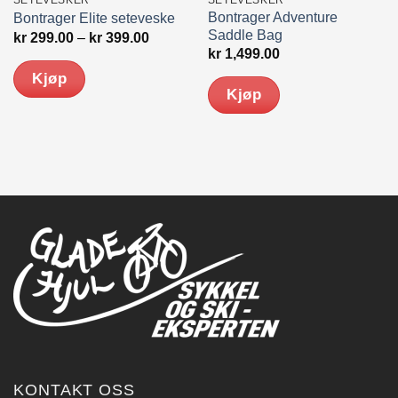
Bontrager Adventure
Bontrager Elite seteveske
Saddle Bag
Prisområde:
kr
299.00
–
kr
399.00
kr 299.00
kr
1,499.00
til
Kjøp
kr 399.00
Kjøp
Dette
produktet
har
flere
varianter.
Alternativene
kan
velges
på
produktsiden
KONTAKT OSS