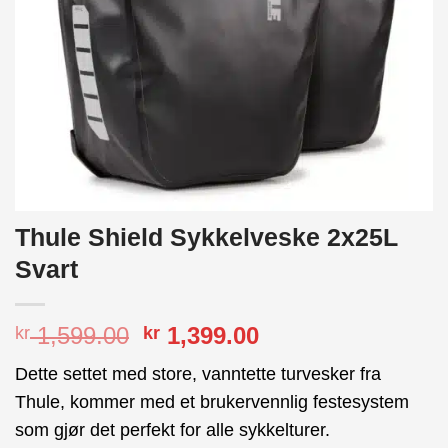
Thule Shield Sykkelveske 2x25L
Svart
Opprinnelig
Nåværende
1,599.00
1,399.00
kr
kr
pris
pris
Dette settet med store, vanntette turvesker fra
var:
er:
Thule, kommer med et brukervennlig festesystem
kr 1,599.00.
kr 1,399.00.
som gjør det perfekt for alle sykkelturer.