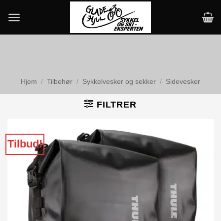
Skip
to
content
Hjem
/
Tilbehør
/
Sykkelvesker og sekker
/
Sidevesker
FILTRER
Tilbud!