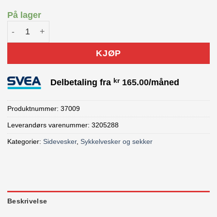
På lager
Thule Shield Sykkelveske 2x25L Svart antall
KJØP
kr
Delbetaling fra
165.00
/måned
Produktnummer:
37009
Leverandørs varenummer: 3205288
Kategorier:
Sidevesker
,
Sykkelvesker og sekker
Beskrivelse