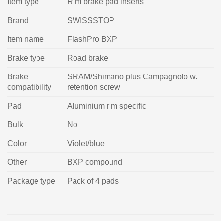
Item type
Rim brake pad inserts
Brand
SWISSSTOP
Item name
FlashPro BXP
Brake type
Road brake
Brake
SRAM/Shimano plus Campagnolo w.
compatibility
retention screw
Pad
Aluminium rim specific
Bulk
No
Color
Violet/blue
Other
BXP compound
Package type
Pack of 4 pads