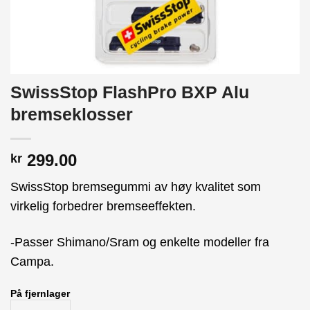
SwissStop FlashPro BXP Alu
bremseklosser
299.00
kr
SwissStop bremsegummi av høy kvalitet som
virkelig forbedrer bremseeffekten.
-Passer Shimano/Sram og enkelte modeller fra
Campa.
På fjernlager
SwissStop FlashPro BXP Alu bremseklosser antall