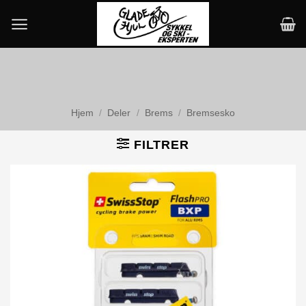
Skip
to
content
Hjem
/
Deler
/
Brems
/
Bremsesko
FILTRER