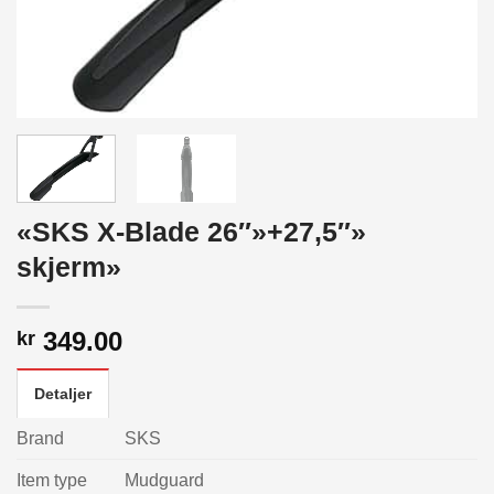
«SKS X-Blade 26″»+27,5″»
skjerm»
349.00
kr
Detaljer
Brand
SKS
Item type
Mudguard