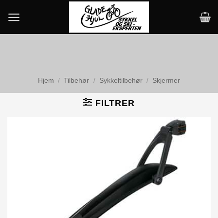
Skip
to
content
Hjem
/
Tilbehør
/
Sykkeltilbehør
/
Skjermer
FILTRER