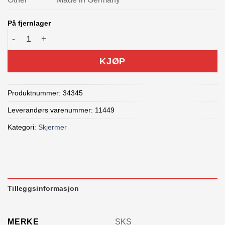
På fjernlager
"SKS X-Blade 26""+27,5"" skjerm" antall
KJØP
Produktnummer:
34345
Leverandørs varenummer: 11449
Kategori:
Skjermer
Tilleggsinformasjon
MERKE
SKS