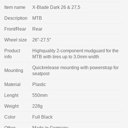
Item name
X-Blade Dark 26 & 27,5
Description
MTB
Front/Rear
Rear
Wheel size
26″-27.5″
Product
Highquality 2-component mudguard for the
info
MTB with tires up to 3.0mm width
Quickrelease mounting with powerstrap for
Mounting
seatpost
Material
Plastic
Lenght
550mm
Weight
228g
Color
Full Black
Other
Made in Germany