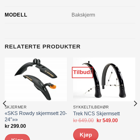
MODELL
Bakskjerm
RELATERTE PRODUKTER
Tilbud!
SKJERMER
SYKKELTILBEHØR
«SKS Rowdy skjermsett 20-
Trek NCS Skjermsett
24″»»
Opprinnelig
Nåværen
kr
649.00
kr
549.00
pris
pris
kr
299.00
var:
er:
Kjøp
kr 649.00.
kr 549.00.