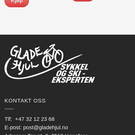
Kjøp
Dette
produktet
har
flere
varianter.
Alternativene
kan
velges
på
produktsiden
KONTAKT OSS
Tlf:
+47 32 12 23 68
E-post:
post@gladehjul.no