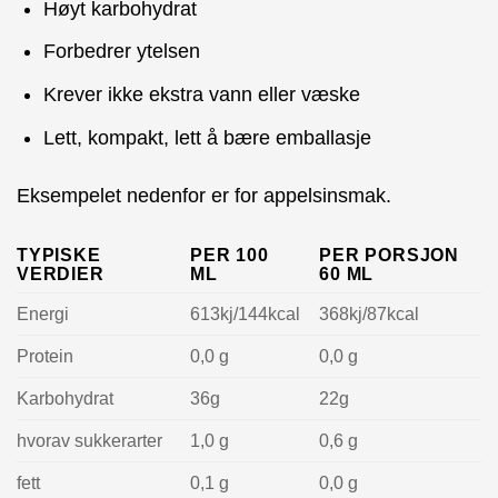
Høyt karbohydrat
Forbedrer ytelsen
Krever ikke ekstra vann eller væske
Lett, kompakt, lett å bære emballasje
Eksempelet nedenfor er for appelsinsmak.
TYPISKE
PER 100
PER PORSJON
VERDIER
ML
60 ML
Energi
613kj/144kcal
368kj/87kcal
Protein
0,0 g
0,0 g
Karbohydrat
36g
22g
hvorav sukkerarter
1,0 g
0,6 g
fett
0,1 g
0,0 g