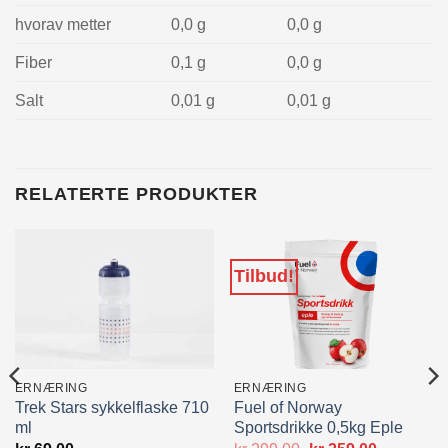
hvorav metter
0,0 g
0,0 g
Fiber
0,1 g
0,0 g
Salt
0,01 g
0,01 g
RELATERTE PRODUKTER
Tilbud!
ERNÆRING
ERNÆRING
Trek Stars sykkelflaske 710
Fuel of Norway
ml
Sportsdrikke 0,5kg Eple