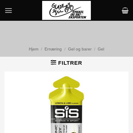
Skip
to
content
Hjem
/
Ernæring
/
Gel og barer
/
Gel
FILTRER