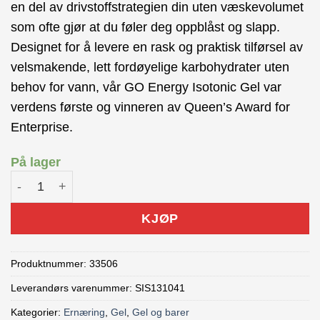
en del av drivstoffstrategien din uten væskevolumet
som ofte gjør at du føler deg oppblåst og slapp.
Designet for å levere en rask og praktisk tilførsel av
velsmakende, lett fordøyelige karbohydrater uten
behov for vann, vår GO Energy Isotonic Gel var
verdens første og vinneren av Queen’s Award for
Enterprise.
På lager
SIS Go Isoton Energy Gel Sitron/Lime antall
KJØP
Produktnummer:
33506
Leverandørs varenummer: SIS131041
Kategorier:
Ernæring
,
Gel
,
Gel og barer