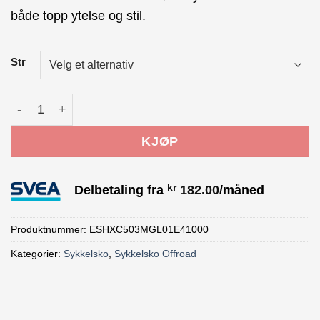
var:
er:
både topp ytelse og stil.
kr 1,999.00.
kr 1,599.00.
Str
Shimano XC503 Sykkelsko svart antall
KJØP
kr
Delbetaling fra
182.00
/måned
Produktnummer:
ESHXC503MGL01E41000
Kategorier:
Sykkelsko
,
Sykkelsko Offroad