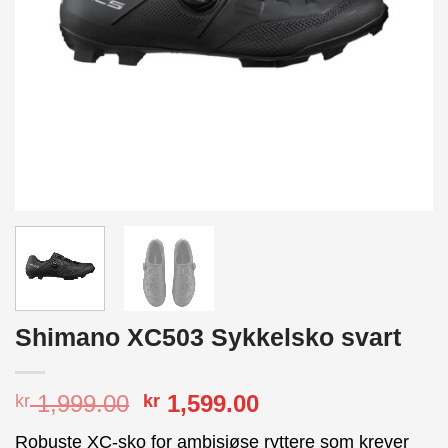
Shimano XC503 Sykkelsko svart
Opprinnelig
Nåværende
1,999.00
1,599.00
kr
kr
pris
pris
Robuste XC-sko for ambisiøse ryttere som krever