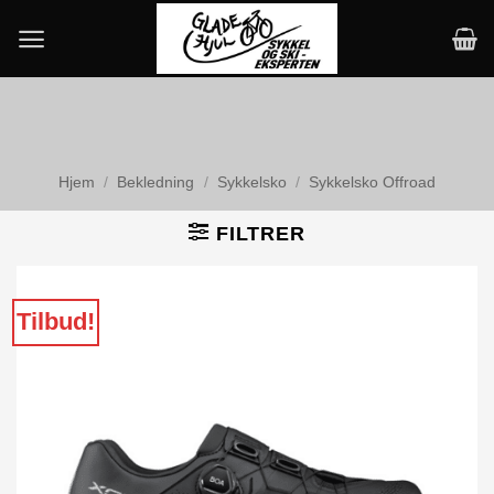
Skip
to
content
Hjem
/
Bekledning
/
Sykkelsko
/
Sykkelsko Offroad
FILTRER
Tilbud!