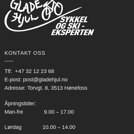
kan
velges
på
produktsiden
KONTAKT OSS
Tlf:
+47 32 12 23 68
E-post:
post@gladehjul.no
Adresse: Torvgt. 8, 3513 Hønefoss
Åpningstider:
Man-fre 9.00 – 17.00
Lørdag 10.00 – 14.00