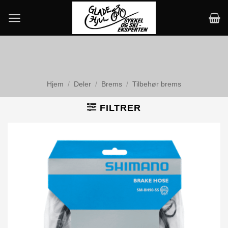
Skip
to
content
Hjem
/
Deler
/
Brems
/
Tilbehør brems
FILTRER