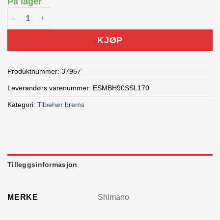
På lager
SHIMANO Slange til skivebrems SM-BH90-SS Rett 1700 m
KJØP
Produktnummer:
37957
Leverandørs varenummer: ESMBH90SSL170
Kategori:
Tilbehør brems
Tilleggsinformasjon
MERKE
Shimano