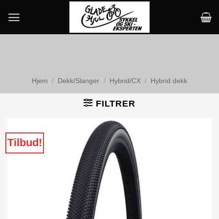
Skip
to
content
Hjem
/
Dekk/Slanger
/
Hybrid/CX
/
Hybrid dekk
FILTRER
Tilbud!