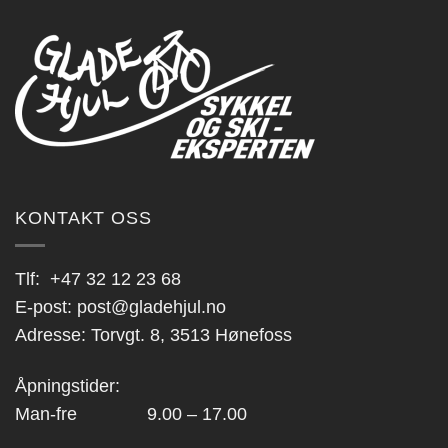
varianter.
Alternativene
kan
velges
på
produktsiden
KONTAKT OSS
Tlf:
+47 32 12 23 68
E-post:
post@gladehjul.no
Adresse: Torvgt. 8, 3513 Hønefoss
Åpningstider:
Man-fre 9.00 – 17.00