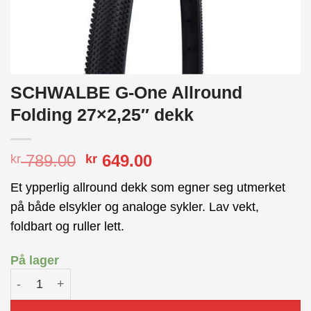
SCHWALBE G-One Allround
Folding 27×2,25″ dekk
Opprinnelig
Nåværende
789.00
649.00
kr
kr
pris
pris
Et ypperlig allround dekk som egner seg utmerket
var:
er:
på både elsykler og analoge sykler. Lav vekt,
kr 789.00.
kr 649.00.
foldbart og ruller lett.
På lager
SCHWALBE G-One Allround Folding 27x2,25" dekk antall