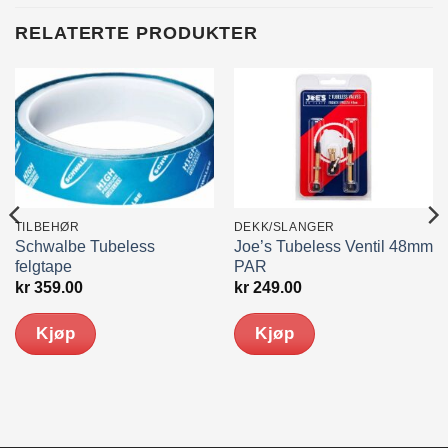
RELATERTE PRODUKTER
TILBEHØR
DEKK/SLANGER
Schwalbe Tubeless
Joe’s Tubeless Ventil 48mm
felgtape
PAR
kr
359.00
kr
249.00
Kjøp
Kjøp
Dette
produktet
har
flere