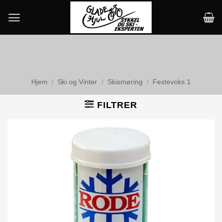
Skip
to
content
Hjem
/
Ski og Vinter
/
Skismøring
/
Festevoks 1
FILTRER