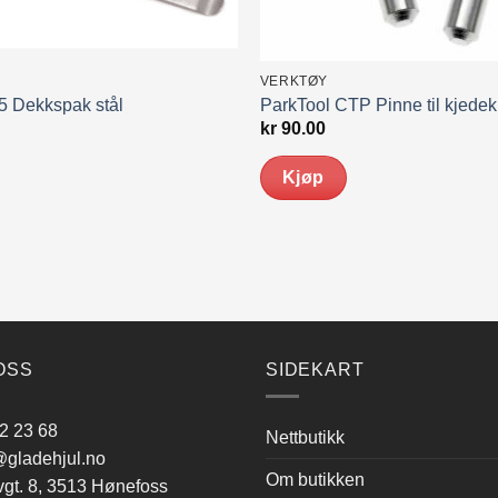
VERKTØY
5 Dekkspak stål
ParkTool CTP Pinne til kjedek
kr
90.00
Kjøp
OSS
SIDEKART
2 23 68
Nettbutikk
gladehjul.no
Om butikken
vgt. 8, 3513 Hønefoss