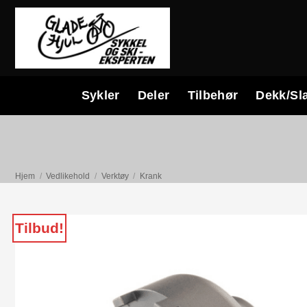
Skip
to
content
Sykler
Deler
Tilbehør
Dekk/Sl
Hjem
/
Vedlikehold
/
Verktøy
/
Krank
Tilbud!