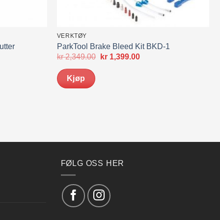
VERKTØY
utter
ParkTool Brake Bleed Kit BKD-1
Opprinnelig
Nåværende
kr
2,349.00
kr
1,399.00
pris
pris
var:
er:
Kjøp
kr 2,349.00.
kr 1,399.00.
FØLG OSS HER