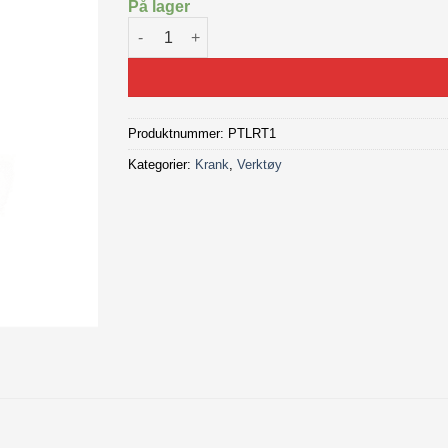
På lager
ParkTool Avdrager LRT-1 Bosch Gen 2 antall
Produktnummer:
PTLRT1
Kategorier:
Krank
,
Verktøy