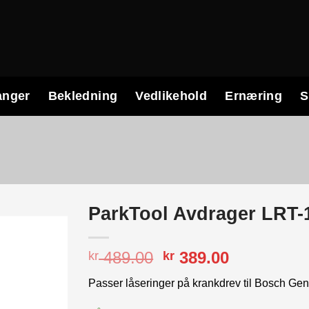
anger
Bekledning
Vedlikehold
Ernæring
S
ParkTool Avdrager LRT-
Opprinnelig
Nåværend
489.00
389.00
kr
kr
pris
pris
Passer låseringer på krankdrev til
Bosch
Gen 
var:
er:
kr 489.00.
kr 389.00.