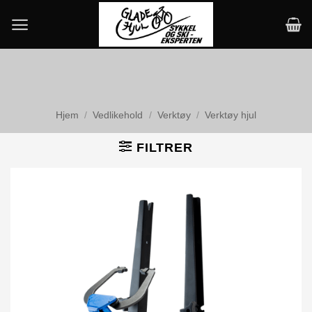
Skip
to
content
Hjem
/
Vedlikehold
/
Verktøy
/
Verktøy hjul
FILTRER