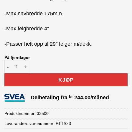
-Max navbredde 175mm
-Max felgbredde 4″
-Passer helt opp til 29″ felger m/dekk
På fjernlager
Park Tool TS-2.3 hjulrettestativ antall
KJØP
kr
Delbetaling fra
244.00
/måned
Produktnummer:
33500
Leverandørs varenummer: PTTS23