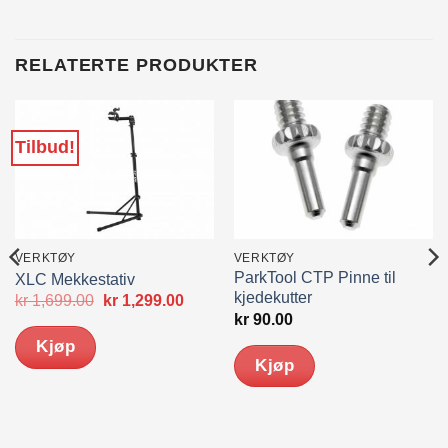
RELATERTE PRODUKTER
Tilbud!
VERKTØY
VERKTØY
ParkTool CTP Pinne til
XLC Mekkestativ
kjedekutter
Opprinnelig
Nåværende
kr
1,699.00
kr
1,299.00
pris
pris
kr
90.00
var:
er:
Kjøp
kr 1,699.00.
kr 1,299.00.
Kjøp