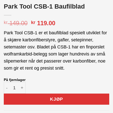
Park Tool CSB-1 Baufilblad
Opprinnelig
Nåværende
149.00
119.00
kr
kr
pris
pris
Park Tool CSB-1 er et baufilblad spesielt utviklet for
var:
er:
å skjære karbonfiberstyre, gafler, setepinner,
kr 149.00.
kr 119.00.
setemaster osv. Bladet på CSB-1 har en finporslet
wolframkarbid-belegg som lager hundrevis av små
slipemerker når det passerer over karbonfiber, noe
som gir et rent og presist snitt.
På fjernlager
Park Tool CSB-1 Baufilblad antall
KJØP