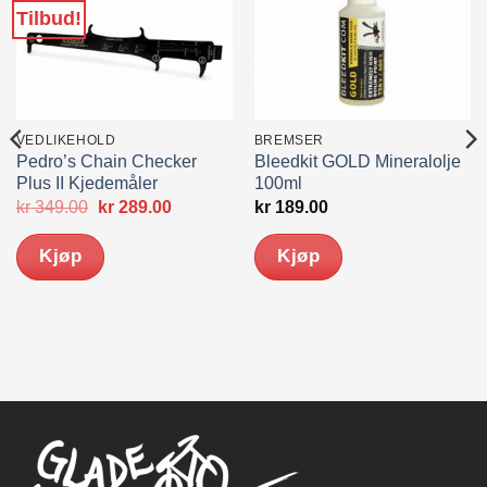
Tilbud!
VEDLIKEHOLD
BREMSER
Pedro’s Chain Checker
Bleedkit GOLD Mineralolje
Plus II Kjedemåler
100ml
Opprinnelig
Nåværende
kr
349.00
kr
289.00
kr
189.00
pris
pris
var:
er:
Kjøp
Kjøp
kr 349.00.
kr 289.00.