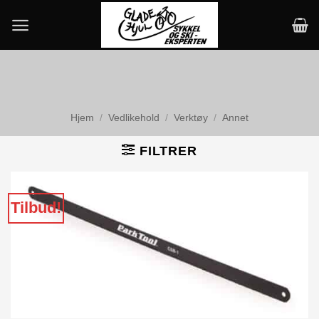
Skip
to
content
Hjem
/
Vedlikehold
/
Verktøy
/
Annet
FILTRER
Tilbud!