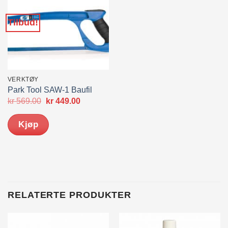
Tilbud!
VERKTØY
Park Tool SAW-1 Baufil
Opprinnelig
Nåværende
kr
569.00
kr
449.00
pris
pris
var:
er:
Kjøp
kr 569.00.
kr 449.00.
RELATERTE PRODUKTER