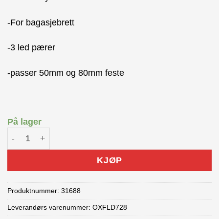
var:
er:
kr 129.00.
kr 110.00.
-For bagasjebrett
-3 led pærer
-passer 50mm og 80mm feste
På lager
OXC Baklys til bagasjebrett antall
KJØP
Produktnummer:
31688
Leverandørs varenummer: OXFLD728