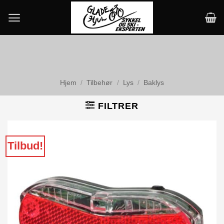
Skip
to
content
Hjem
/
Tilbehør
/
Lys
/
Baklys
FILTRER
Tilbud!