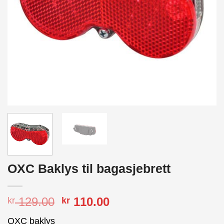
OXC Baklys til bagasjebrett
Opprinnelig
Nåværende
129.00
110.00
kr
kr
pris
pris
OXC baklys