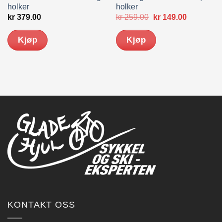
holker
holker
nde
Opprinnelig
Nåværen
kr
379.00
kr
259.00
kr
149.00
pris
pris
var:
er:
Kjøp
Kjøp
0.
kr 259.00.
kr 149.00.
KONTAKT OSS