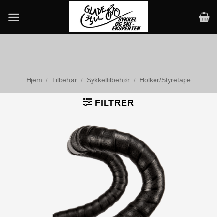
Skip
to
content
Hjem
/
Tilbehør
/
Sykkeltilbehør
/
Holker/Styretape
FILTRER