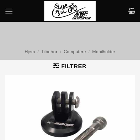
Skip
to
content
Hjem
/
Tilbehør
/
Computere
/
Mobilholder
FILTRER