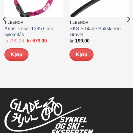
TILBEHØR
TILBEHØR
Abus Tresor 1385 Coral
SKS S-blade Bakskjerm
sykkellås
Gravel
Opprinnelig
Nåværende
kr
799.00
kr
679.00
kr
199.00
pris
pris
var:
er:
Kjøp
Kjøp
kr 799.00.
kr 679.00.