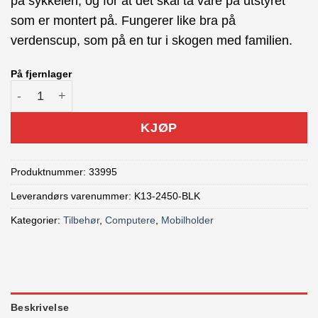
på sykkelen, og for at det skal ta vare på utstyret
som er montert på. Fungerer like bra på
verdenscup, som på en tur i skogen med familien.
På fjernlager
K-Edge Go Big Top Cap Mount antall
KJØP
Produktnummer:
33995
Leverandørs varenummer: K13-2450-BLK
Kategorier:
Tilbehør
,
Computere
,
Mobilholder
Beskrivelse