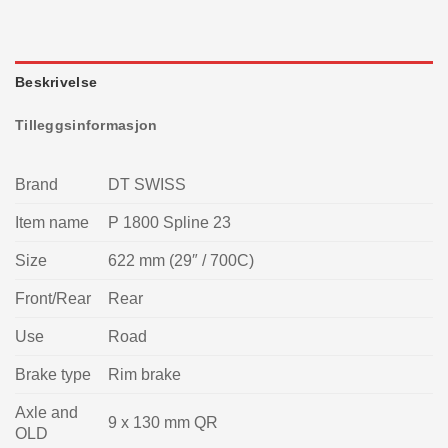
Beskrivelse
Tilleggsinformasjon
Brand
DT SWISS
Item name
P 1800 Spline 23
Size
622 mm (29″ / 700C)
Front/Rear
Rear
Use
Road
Brake type
Rim brake
Axle and
9 x 130 mm QR
OLD