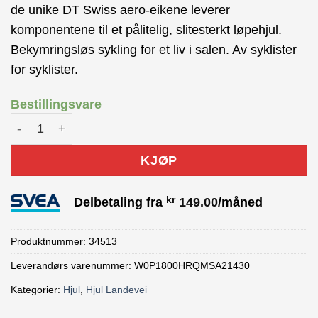
de unike DT Swiss aero-eikene leverer
komponentene til et pålitelig, slitesterkt løpehjul.
Bekymringsløs sykling for et liv i salen. Av syklister
for syklister.
Bestillingsvare
DT SWISS P 1800 Spline bakhjul antall
KJØP
kr
Delbetaling fra
149.00
/måned
Produktnummer:
34513
Leverandørs varenummer: W0P1800HRQMSA21430
Kategorier:
Hjul
,
Hjul Landevei