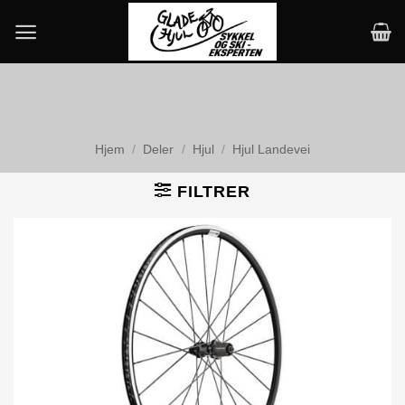
Skip
to
content
Hjem
/
Deler
/
Hjul
/
Hjul Landevei
FILTRER