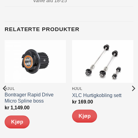
valve alu 18-25
RELATERTE PRODUKTER
HJUL
HJUL
Bontrager Rapid Drive
XLC Hurtigkobling sett
Micro Spline boss
kr
169.00
kr
1,149.00
Kjøp
Kjøp