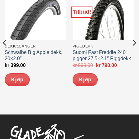
Tilbud!
DEKK/SLANGER
PIGGDEKK
Schwalbe Big Apple dekk,
Suomi Fast Freddie 240
20×2.0″
pigger 27.5×2.1″ Piggdekk
Opprinnelig
Nåværen
kr
399.00
kr
999.00
kr
790.00
pris
pris
var:
er:
Kjøp
Kjøp
kr 999.00.
kr 790.00.