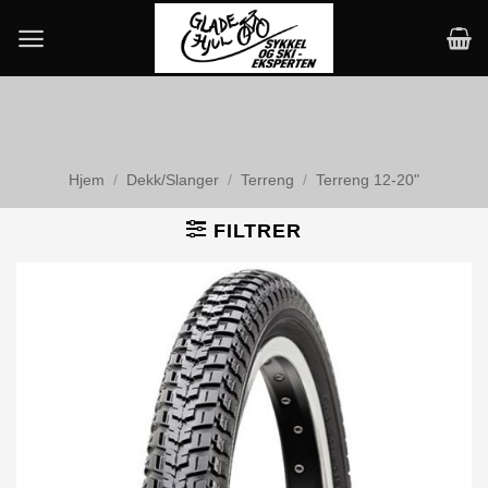
Skip
to
content
Hjem
/
Dekk/Slanger
/
Terreng
/
Terreng 12-20"
FILTRER