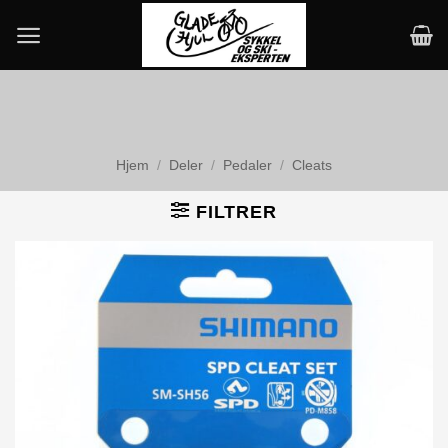
Skip
to
content
Hjem
/
Deler
/
Pedaler
/
Cleats
FILTRER