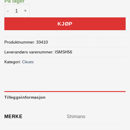
På lager
Shimano Cleats SM-SH56 uten plate Løser ut i alle retning
KJØP
Produktnummer:
33410
Leverandørs varenummer: ISMSH56
Kategori:
Cleats
Tilleggsinformasjon
MERKE
Shimano