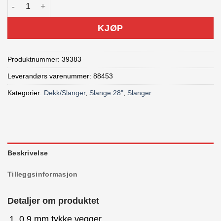
Bontrager slange 35-44x622mm 36mm ventil antall
KJØP
Produktnummer:
39383
Leverandørs varenummer: 88453
Kategorier:
Dekk/Slanger
,
Slange 28"
,
Slanger
Beskrivelse
Tilleggsinformasjon
Detaljer om produktet
0,9 mm tykke vegger