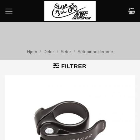
Skip
to
content
Hjem
/
Deler
/
Seter
/
Setepinneklemme
FILTRER