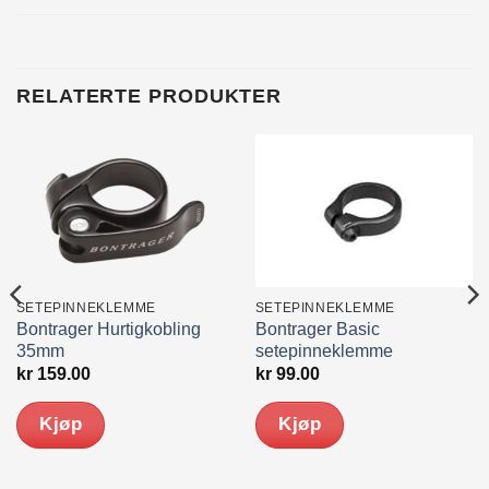
RELATERTE PRODUKTER
SETEPINNEKLEMME
SETEPINNEKLEMME
Bontrager Hurtigkobling
Bontrager Basic
35mm
setepinneklemme
kr
159.00
kr
99.00
Kjøp
Kjøp
Dette
produktet