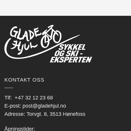
har
flere
varianter.
Alternativene
kan
velges
på
produktsiden
KONTAKT OSS
Tlf:
+47 32 12 23 68
E-post:
post@gladehjul.no
Adresse: Torvgt. 8, 3513 Hønefoss
Åpningstider: