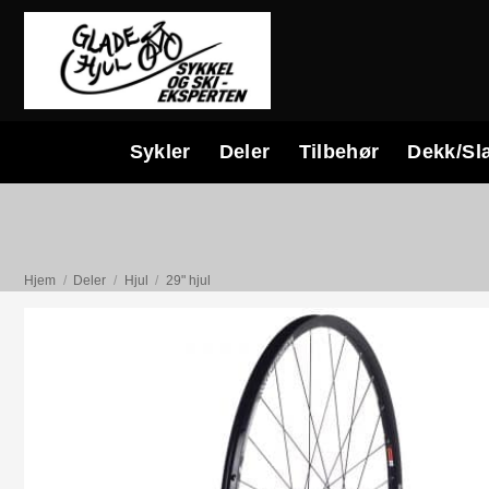
Skip
to
content
Sykler
Deler
Tilbehør
Dekk/Sl
Hjem
/
Deler
/
Hjul
/
29" hjul