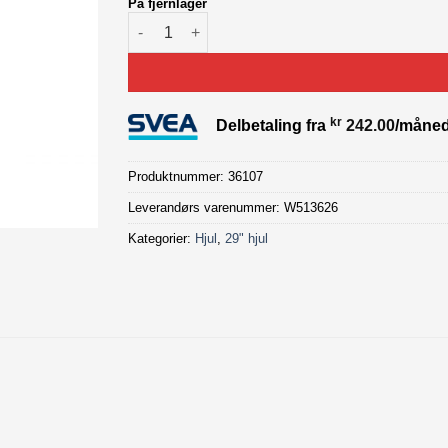
På fjernlager
Bontrager Mustang Pro TLR Boost forhjul ant
kr
Delbetaling fra
242.00
/måne
Produktnummer:
36107
Leverandørs varenummer: W513626
Kategorier:
Hjul
,
29" hjul