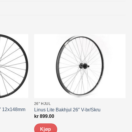
26" HJUL
5″ 12x148mm
Linus Lite Bakhjul 26″ V-br/Skru
kr
899.00
Kjøp