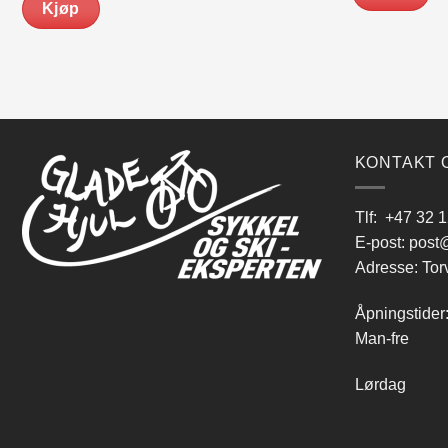
Kjøp
KONTAKT 
Tlf:
+47 32 1
E-post:
post@
Adresse: Tor
Åpningstider
Man-fre 9
Lørdag 10