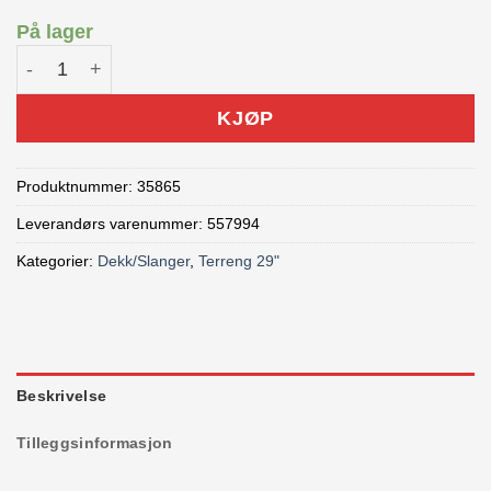
På lager
Bontrager G5 Team Issue 29x2,5" Dekk antall
KJØP
Produktnummer:
35865
Leverandørs varenummer: 557994
Kategorier:
Dekk/Slanger
,
Terreng 29"
Beskrivelse
Tilleggsinformasjon