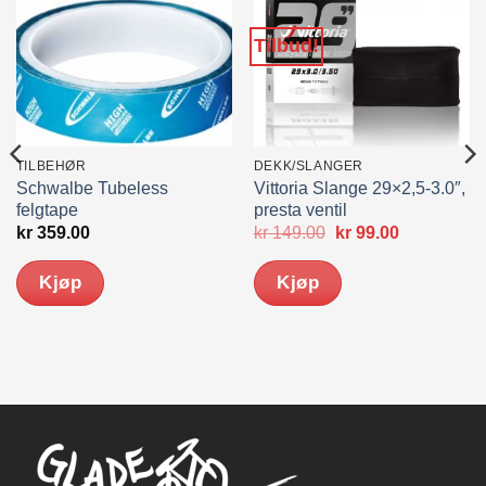
Tilbud!
TILBEHØR
DEKK/SLANGER
Schwalbe Tubeless
Vittoria Slange 29×2,5-3.0″,
felgtape
presta ventil
Opprinnelig
Nåværend
kr
359.00
kr
149.00
kr
99.00
pris
pris
var:
er:
Kjøp
Kjøp
kr 149.00.
kr 99.00.
Dette
produktet
har
flere
varianter.
Alternativene
kan